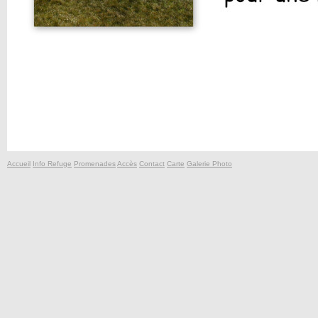
Accueil
Info Refuge
Promenades
Accès
Contact
Carte
Galerie Photo